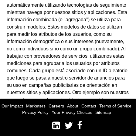
automáticamente utilizando tecnologías de seguimiento
mientras navega por nuestros sitios y aplicaciones. Esta
información combinada (o "agregada") se utiliza para
construir modelos. Estos modelos de datos se utilizan
para medir los atributos de los usuarios, como su
información demográfica o sus intereses (nuevamente,
no como individuos sino como un grupo combinado). Al
trabajar con proveedores de servicios, utilizamos estas
mediciones para agrupar a los usuarios por atributos
comunes. Cada grupo está asociado con un ID aleatorio
que luego se pasa a nuestro servidor de anuncios para
su uso en campañas publicitarias de orientación en
nuestros sitios y aplicaciones. Otro ejemplo son nuestros
proveedores de enlaces de afiliados, que utilizamos en
Our Impact
Marketers
Careers
About
Contact
Terms of Service
nuestras guías y recomendaciones de productos. Los
Privacy Policy
Your Privacy Choices
Sitemap
Servicios de McClatchy incluyen enlaces que lo
enviarán a URL de proveedores y otros servicios no
operados ni controlados por nosotros. Estos