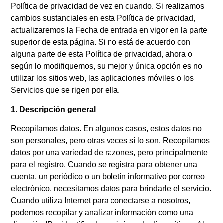
Política de privacidad de vez en cuando. Si realizamos
Executive Editor of the Miami
cambios sustanciales en esta Política de privacidad,
Herald
actualizaremos la Fecha de entrada en vigor en la parte
superior de esta página. Si no está de acuerdo con
Colleen McCain Nelson named
alguna parte de esta Política de privacidad, ahora o
Executive Editor of The
según lo modifiquemos, su mejor y única opción es no
Sacramento Bee and Regional
utilizar los sitios web, las aplicaciones móviles o los
Servicios que se rigen por ella.
Editor for McClatchy’s California
News Outlets
1. Descripción general
Return Man
Recopilamos datos. En algunos casos, estos datos no
son personales, pero otras veces sí lo son. Recopilamos
Gannett and McClatchy
datos por una variedad de razones, pero principalmente
Collaborate to Offer Local Reach
para el registro. Cuando se registra para obtener una
cuenta, un periódico o un boletín informativo por correo
for National Advertisers
electrónico, necesitamos datos para brindarle el servicio.
Jeffrey Dorsey Appointed Chief
Cuando utiliza Internet para conectarse a nosotros,
Operating Officer of McClatchy
podemos recopilar y analizar información como una