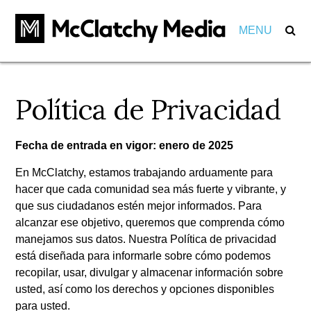
MENU
Our Impact
Política de Privacidad
Marketers
Markets
Partnerships
Fecha
de entrada
en
vigor: enero de 2025
Careers
Investments
En McClatchy, estamos trabajando arduamente para
About
hacer que cada comunidad sea más fuerte y vibrante, y
View Positions
que sus ciudadanos estén mejor informados. Para
View Internships
alcanzar ese objetivo, queremos que comprenda cómo
Employees
Community
manejamos sus datos. Nuestra Política de privacidad
está diseñada para informarle sobre cómo podemos
Behind the Scenes
Pension
recopilar, usar, divulgar y almacenar información sobre
Awards
usted, así como los derechos y opciones disponibles
Leadership
para usted.