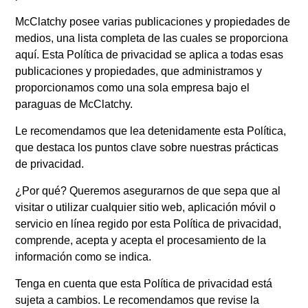
History
McClatchy posee varias publicaciones y propiedades de
News
Leadership
medios, una lista completa de las cuales se proporciona
aquí. Esta Política de privacidad se aplica a todas esas
News
SUBSCRIBE
News industry leaders join Austin
publicaciones y propiedades, que administramos y
proporcionamos como una sola empresa bajo el
Tice’s brother in call for
paraguas de McClatchy.
journalist’s release from Syria
Le recomendamos que lea detenidamente esta Política,
McClatchy Acquired by Chatham
que destaca los puntos clave sobre nuestras prácticas
Asset Management, LLC
de privacidad.
nancy-a-meyer-named-
¿Por qué? Queremos asegurarnos de que sepa que al
visitar o utilizar cualquier sitio web, aplicación móvil o
president-of-the-miami-herald
servicio en línea regido por esta Política de privacidad,
jeffrey-dorsey-joins-mcclatchy-
comprende, acepta y acepta el procesamiento de la
as-senior-vice-president-of-
información como se indica.
transformation
Tenga en cuenta que esta Política de privacidad está
sujeta a cambios. Le recomendamos que revise la
Monica R. Richardson named